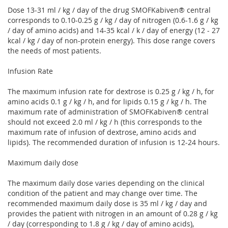
Dose 13-31 ml / kg / day of the drug SMOFKabiven® central
corresponds to 0.10-0.25 g / kg / day of nitrogen (0.6-1.6 g / kg
/ day of amino acids) and 14-35 kcal / k / day of energy (12 - 27
kcal / kg / day of non-protein energy). This dose range covers
the needs of most patients.
Infusion Rate
The maximum infusion rate for dextrose is 0.25 g / kg / h, for
amino acids 0.1 g / kg / h, and for lipids 0.15 g / kg / h. The
maximum rate of administration of SMOFKabiven® central
should not exceed 2.0 ml / kg / h (this corresponds to the
maximum rate of infusion of dextrose, amino acids and
lipids). The recommended duration of infusion is 12-24 hours.
Maximum daily dose
The maximum daily dose varies depending on the clinical
condition of the patient and may change over time. The
recommended maximum daily dose is 35 ml / kg / day and
provides the patient with nitrogen in an amount of 0.28 g / kg
/ day (corresponding to 1.8 g / kg / day of amino acids),