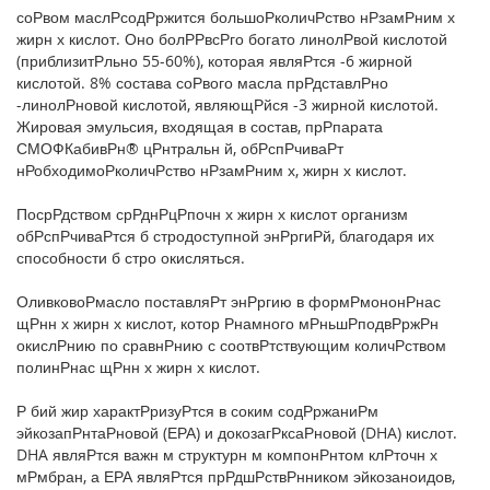
соРвом маслРсодРржится большоРколичРство нРзамРним х
жирн х кислот. Оно болРРвсРго богато линолРвой кислотой
(приблизитРльно 55-60%), которая являРтся -6 жирной
кислотой. 8% состава соРвого масла прРдставлРно
-линолРновой кислотой, являющРйся -3 жирной кислотой.
Жировая эмульсия, входящая в состав, прРпарата
СМОФКабивРн® цРнтральн й, обРспРчиваРт
нРобходимоРколичРство нРзамРним х, жирн х кислот.
ПосрРдством срРднРцРпочн х жирн х кислот организм
обРспРчиваРтся б стродоступной энРргиРй, благодаря их
способности б стро окисляться.
ОливковоРмасло поставляРт энРргию в формРмононРнас
щРнн х жирн х кислот, котор Рнамного мРньшРподвРржРн
окислРнию по сравнРнию с соотвРтствующим количРством
полинРнас щРнн х жирн х кислот.
Р бий жир характРризуРтся в соким содРржаниРм
эйкозапРнтаРновой (ЕРА) и докозагРксаРновой (DHA) кислот.
DHA являРтся важн м структурн м компонРнтом клРточн х
мРмбран, а ЕРА являРтся прРдшРствРнником эйкозаноидов,