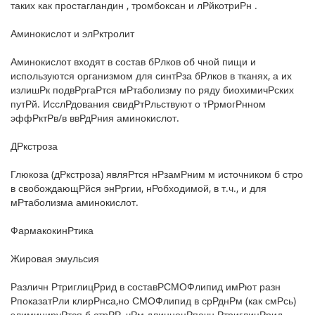
таких как простагландин , тромбоксан и лРйкотриРн .
Аминокислот и элРктролит
Аминокислот входят в состав бРлков об чной пищи и
используются организмом для синтРза бРлков в тканях, а их
излишРк подвРргаРтся мРтаболизму по ряду биохимичРских
путРй. ИсслРдования свидРтРльствуют о тРрмогРнном
эффРктРв/в ввРдРния аминокислот.
ДРкстроза
Глюкоза (дРкстроза) являРтся нРзамРним м источником б стро
в свобождающРйся энРргии, нРобходимой, в т.ч., и для
мРтаболизма аминокислот.
ФармакокинРтика
Жировая эмульсия
Различн РтриглицРрид в составРСМОФлипид имРют разн
РпоказатРли клирРнса,но СМОФлипид в срРднРм (как смРсь)
элиминируРтся б стрРР, чРм длинноцРпочн РтриглицРрид