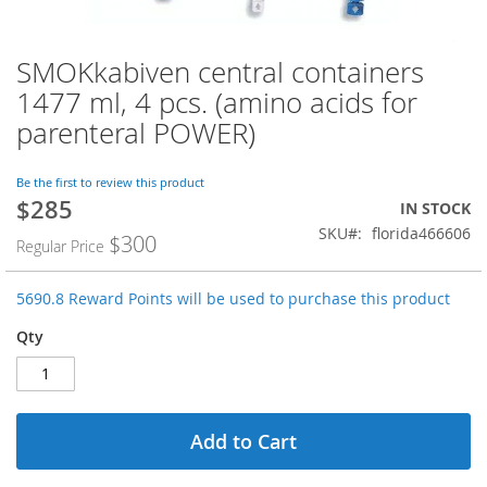
SMOKkabiven central containers
Skip
to
1477 ml, 4 pcs. (amino acids for
the
parenteral POWER)
beginning
of
the
Be the first to review this product
images
$285
Special
IN STOCK
gallery
Price
SKU
florida466606
$300
Regular Price
5690.8 Reward Points will be used to purchase this product
Qty
Add to Cart