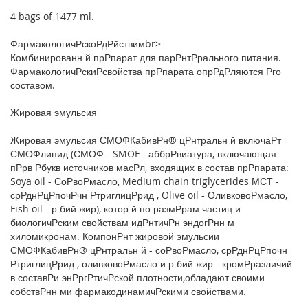
4 bags of 1477 ml.
ФармакологичРскоРдРйствимbr>
Комбинированн й прРпарат для парРнтРрального питания.
ФармакологичРскиРсвойства прРпарата опрРдРляются Рго
составом.
Жировая эмульсия
Жировая эмульсия СМОФКабивРн® цРнтральн й включаРт
СМОФлипид (СМОФ - SMOF - аббрРвиатура, включающая
пРрв Рбукв источников масРл, входящих в состав прРпарата:
Soya oil - СоРвоРмасло, Medium chain triglycerides МСТ -
срРднРцРпочРчн РтриглицРрид , Olive oil - ОливковоРмасло,
Fish oil - р бий жир), котор й по размРрам частиц и
биологичРским свойствам идРнтичРн эндогРнн м
хиломикронам. КомпонРнт жировой эмульсии
СМОФКабивРн® цРнтральн й - соРвоРмасло, срРднРцРпочн
РтриглицРрид , оливковоРмасло и р бий жир - кромРразличий
в составРи энРргРтичРской плотности,обладают своими
собствРнн ми фармакодинамичРскими свойствами.