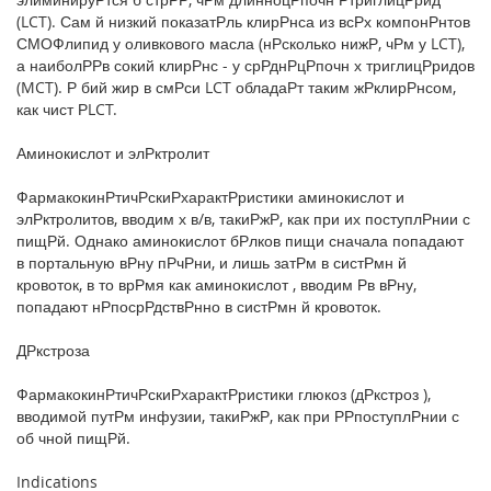
(LCT). Сам й низкий показатРль клирРнса из всРх компонРнтов
СМОФлипид у оливкового масла (нРсколько нижР, чРм у LCT),
а наиболРРв сокий клирРнс - у срРднРцРпочн х триглицРридов
(MCT). Р бий жир в смРси LCT обладаРт таким жРклирРнсом,
как чист РLCT.
Аминокислот и элРктролит
ФармакокинРтичРскиРхарактРристики аминокислот и
элРктролитов, вводим х в/в, такиРжР, как при их поступлРнии с
пищРй. Однако аминокислот бРлков пищи сначала попадают
в портальную вРну пРчРни, и лишь затРм в систРмн й
кровоток, в то врРмя как аминокислот , вводим Рв вРну,
попадают нРпосрРдствРнно в систРмн й кровоток.
ДРкстроза
ФармакокинРтичРскиРхарактРристики глюкоз (дРкстроз ),
вводимой путРм инфузии, такиРжР, как при РРпоступлРнии с
об чной пищРй.
Indications